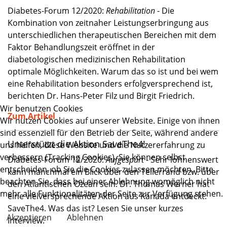
Diabetes-Forum 12/2020:
Rehabilitation
- Die
Kombination von zeitnaher Leistungserbringung aus
unterschiedlichen therapeutischen Bereichen mit dem
Faktor Behandlungszeit eröffnet in der
diabetologischen medizinischen Rehabilitation
optimale Möglichkeiten. Warum das so ist und bei wem
eine Rehabilitation besonders erfolgversprechend ist,
berichten Dr. Hans-Peter Filz und Birgit Friedrich.
Wir benutzen Cookies
Zum Artikel
Wir nutzen Cookies auf unserer Website. Einige von ihnen
sind essenziell für den Betrieb der Seite, während andere
Unterstützt die Aktion SaveThe4!
uns helfen, diese Website und die Nutzererfahrung zu
verbessern (Tracking Cookies). Sie können selbst
Diabetes-Forum 12/2020:
Aufgespürt
- Sehr lohnenswert
entscheiden, ob Sie die Cookies zulassen möchten. Bitte
kann manchmal ein Blick über den Tellerrand bzw. über
beachten Sie, dass bei einer Ablehnung womöglich nicht
den Atlantischen Ozean sein. Dr. Thomas Werner hat
mehr alle Funktionalitäten der Seite zur Verfügung stehen.
eine vielversprechende Aktion aus Kanada entdeckt:
SaveThe4. Was das ist? Lesen Sie unser kurzes
Akzeptieren
Ablehnen
Interview.