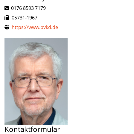
Telefon
0176 8593 7179
Fax
05731-1967
Website
https://www.bvkd.de
Kontaktformular