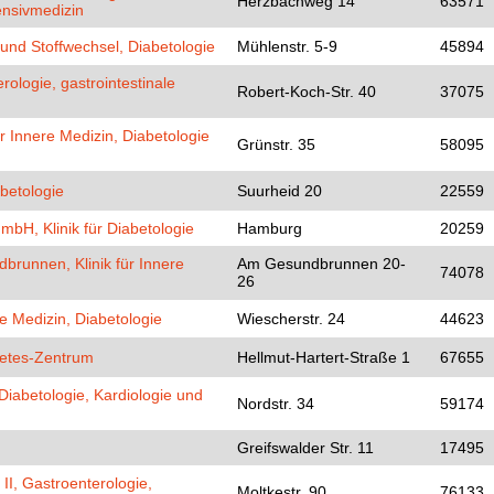
Herzbachweg 14
63571
ensivmedizin
und Stoffwechsel, Diabetologie
Mühlenstr. 5-9
45894
rologie, gastrointestinale
Robert-Koch-Str. 40
37075
nnere Medizin, Diabetologie
Grünstr. 35
58095
betologie
Suurheid 20
22559
 Klinik für Diabetologie
Hamburg
20259
runnen, Klinik für Innere
Am Gesundbrunnen 20-
74078
26
e Medizin, Diabetologie
Wiescherstr. 24
44623
betes-Zentrum
Hellmut-Hartert-Straße 1
67655
 Diabetologie, Kardiologie und
Nordstr. 34
59174
Greifswalder Str. 11
17495
 II, Gastroenterologie,
Moltkestr. 90
76133