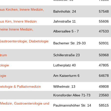
s Kirchen, Innere Medizin,
Bahnhofstr. 24
57548
us Kirn, Innere Medizin
Jahnstraße 11
55606
emeine Innere Medizin,
Albersallee 5 - 7
47533
 Gastroenterologie, Diabetologie
Bachemer Str. 29-33
50931
ntrum
Schillerstraße 23
50968
ologie
Lutherplatz 40
47805
ogie
Am Kaiserturm 6
64678
etologie & Palliativmedizin
Wilhelmstr. 13
49808
Kronsforder Allee 71-73
23560
 Medizin, Gastroenterologie und
Paulmannshöher Str. 14
58515