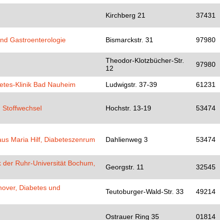
Kirchberg 21
37431
und Gastroenterologie
Bismarckstr. 31
97980
Theodor-Klotzbücher-Str.
97980
12
tes-Klinik Bad Nauheim
Ludwigstr. 37-39
61231
d Stoffwechsel
Hochstr. 13-19
53474
aus Maria Hilf, Diabeteszenrum
Dahlienweg 3
53474
k der Ruhr-Universität Bochum,
Georgstr. 11
32545
nover, Diabetes und
Teutoburger-Wald-Str. 33
49214
Ostrauer Ring 35
01814