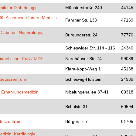
ik für Diabetologie
Münsterstraße 240
44145
für Allgemeine Innere Medizin
Fahrner Str. 133
47169
Diabetes, Nephrologie,
Burgunderstr. 24
77770
Schleswiger Str. 114 - 116
24340
Diabetischer Fuß / IZDF
Nordhäuser Str. 74
99089
Klara-Kopp-Weg 1
45138
abeteszentrum
Schleswig-Holstein
24939
d Ernährungsmedizin
Nibelungenallee 37-41
60318
Schulstr. 31
60594
beteszentrum
Bürgerstr. 7
01705
edizin, Kardiologie,