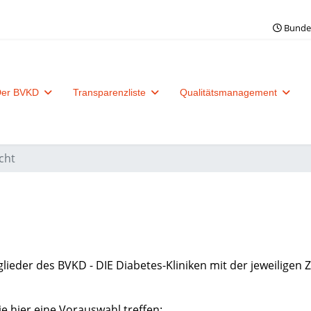
Bundes
er BVKD
Transparenzliste
Qualitätsmanagement
cht
glieder des BVKD - DIE Diabetes-Kliniken mit der jeweiligen 
e hier eine Vorauswahl treffen: