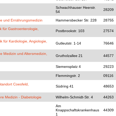
Schwachhauser Heerstr.
28209
54
gie und Ernährungsmedizin
Hammersbecker Str. 228
28755
 für Gastroenterologie,
Postbrookstr. 103
27574
k für Kardiologie, Angiologie,
Gutleutstr. 1-14
76646
e Medizin und Altersmedizin,
Grutholzallee 21
44577
Siemensplatz 4
29223
Flemmingstr. 2
09116
tandort Coesfeld,
Südring 41
48653
ere Medizin - Diabetologie
Wilhelm-Schmidt-Str. 4
44263
Am
Knappschaftskrankenhaus
44309
1