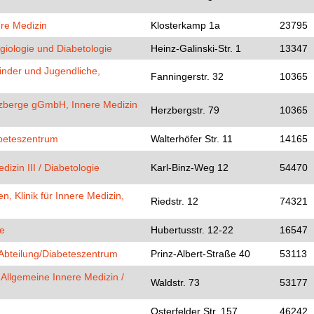
ere Medizin
Klosterkamp 1a
23795
giologie und Diabetologie
Heinz-Galinski-Str. 1
13347
inder und Jugendliche,
Fanningerstr. 32
10365
rzberge gGmbH, Innere Medizin
Herzbergstr. 79
10365
iabeteszentrum
Walterhöfer Str. 11
14165
izin III / Diabetologie
Karl-Binz-Weg 12
54470
 Klinik für Innere Medizin,
Riedstr. 12
74321
ie
Hubertusstr. 12-22
16547
bteilung/Diabeteszentrum
Prinz-Albert-Straße 40
53113
Allgemeine Innere Medizin /
Waldstr. 73
53177
Osterfelder Str. 157
46242